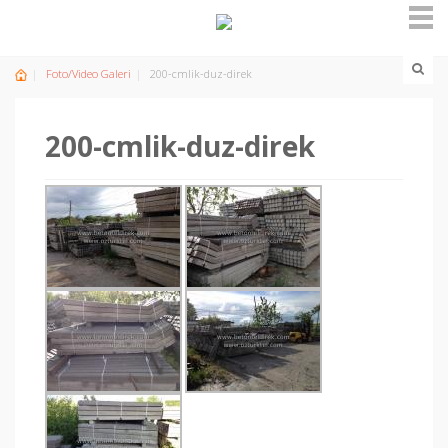
Foto/Video Galeri
200-cmlik-duz-direk
200-cmlik-duz-direk