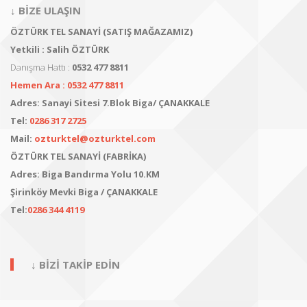
↓ BİZE ULAŞIN
ÖZTÜRK TEL SANAYİ (SATIŞ MAĞAZAMIZ)
Yetkili : Salih ÖZTÜRK
Danışma Hattı :
0532 477 8811
Hemen Ara : 0532 477 8811
Adres:
Sanayi Sitesi 7.Blok Biga/ ÇANAKKALE
Tel:
0286 317 2725
Mail:
ozturktel@ozturktel.com
ÖZTÜRK TEL SANAYİ (FABRİKA)
Adres:
Biga Bandırma Yolu 10.KM
Şirinköy Mevki
Biga / ÇANAKKALE
Tel:
0286 344 4119
↓ BİZİ TAKİP EDİN