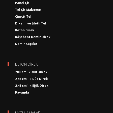
Panel Çit
Tel Çit Malzeme
Çimçit Tel
Dikenli ve Jiletli Tel
Beton Direk
Köşebent Demir Direk
Demir Kapılar
BETON DİREK
200-cmlik-duz-direk
2,45 cm’lik Düz Direk
2,45 cm’lik Eğik Direk
Payanda
UYGULAMALAR