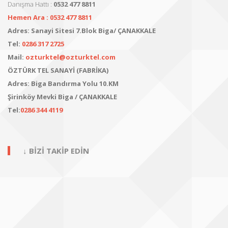
Danışma Hattı :
0532 477 8811
Hemen Ara : 0532 477 8811
Adres:
Sanayi Sitesi 7.Blok Biga/ ÇANAKKALE
Tel:
0286 317 2725
Mail:
ozturktel@ozturktel.com
ÖZTÜRK TEL SANAYİ (FABRİKA)
Adres:
Biga Bandırma Yolu 10.KM
Şirinköy Mevki
Biga / ÇANAKKALE
Tel:
0286 344 4119
↓ BİZİ TAKİP EDİN